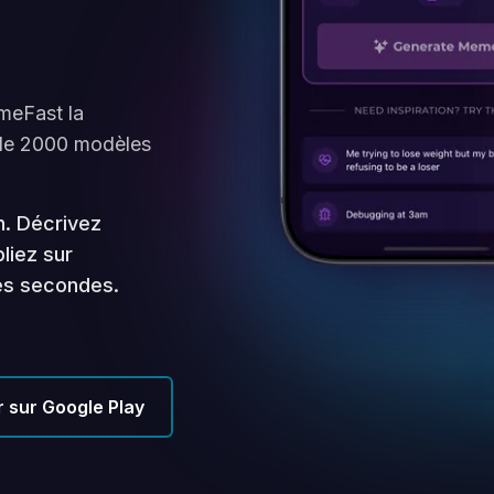
meFast la
 de 2000 modèles
n. Décrivez
liez sur
ues secondes.
 sur Google Play