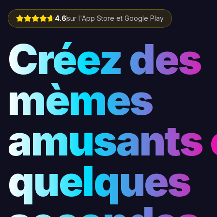
4.6
sur l'App Store et Google Play
Créez des
mèmes
amusants 
quelques